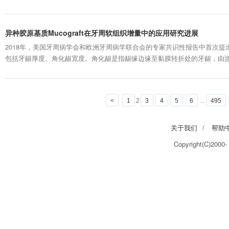
康等方面产生了不同程度的影响。近年来舌系带过短是口腔医学和儿科领域
究已取得显著进展，诊断标准和治疗策略等方面不断完善，本文将对舌系带
类...
异种胶原基质Mucograft在牙周软组织增量中的应用研究进展
2018年，美国牙周病学会和欧洲牙周病学联合会的专家共识性报告中首次提
包括牙龈厚度、角化龈宽度。角化龈是指龈缘边缘至黏膜转折处的牙龈，由
影响牙周状况这一观点尚存在争议，但目前普遍认为足够宽度的角化龈与牙
相关。 角化龈不足会导致菌斑堆积，引起牙周、种植体周的软硬组织破坏；研究
<
1
2
3
4
5
6
...
495
关于我们
/
帮助
Copyright(C)2000-