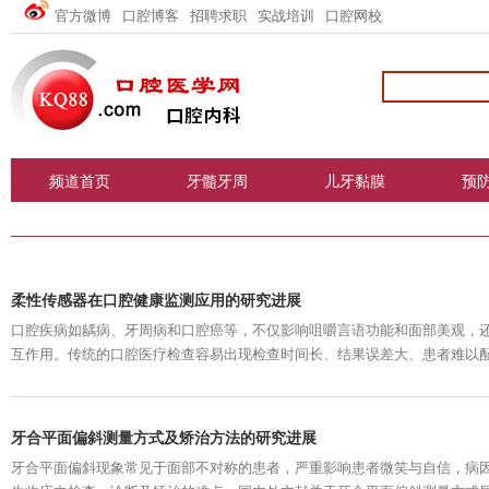
官方微博
口腔博客
招聘求职
实战培训
口腔网校
频道首页
牙髓牙周
儿牙黏膜
预
柔性传感器在口腔健康监测应用的研究进展
口腔疾病如龋病、牙周病和口腔癌等，不仅影响咀嚼言语功能和面部美观，
互作用。传统的口腔医疗检查容易出现检查时间长、结果误差大、患者难以配合的情况
testing，POCT）技术能够通过检测平台现场捕获疾病数据，从分子诊断
率。柔性传感器进一步融合了柔性电子技术，能够贴合人体并承受机械变形，将
牙合平面偏斜测量方式及矫治方法的研究进展
牙合平面偏斜现象常见于面部不对称的患者，严重影响患者微笑与自信，病