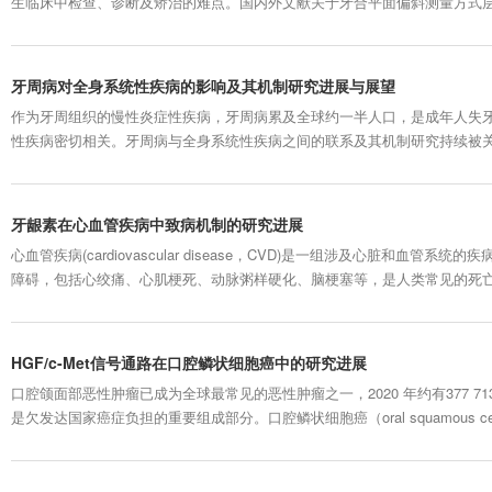
生临床中检查、诊断及矫治的难点。国内外文献关于牙合平面偏斜测量方式
方式及矫治方法的研究进展进行综述。 1. 牙合平面及牙合平面偏斜的定义 牙合平面(
功能界面，对口颌功能和颜面美观具有重要意义。牙合平...
牙周病对全身系统性疾病的影响及其机制研究进展与展望
作为牙周组织的慢性炎症性疾病，牙周病累及全球约一半人口，是成年人失
性疾病密切相关。牙周病与全身系统性疾病之间的联系及其机制研究持续被
据，为临床治疗和预防提供了新的视角，但仍有很多问题亟待进一步解决。
的联系进行阐述，并根据牛津大学循证医学中心的证据分级标准对其中关键
析...
牙龈素在心血管疾病中致病机制的研究进展
心血管疾病(cardiovascular disease，CVD)是一组涉及心脏和血管
障碍，包括心绞痛、心肌梗死、动脉粥样硬化、脑梗塞等，是人类常见的死亡
龄、吸烟、不健康饮食、糖尿病、肥胖等。近年来随着研究越发广泛和深入
生物对CVD亦有显著影响。直接途径包括细菌从口腔转移到血液中并侵入心血管
HGF/c-Met信号通路在口腔鳞状细胞癌中的研究进展
口腔颌面部恶性肿瘤已成为全球最常见的恶性肿瘤之一，2020 年约有377 713
是欠发达国家癌症负担的重要组成部分。口腔鳞状细胞癌（oral squamous cell
面部恶性肿瘤约90%，目前早期治疗方法以手术切除为主，但会对患者面部
量，甚至对心理状态产生负面影响。 ...