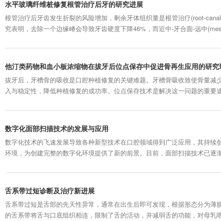
水平玻璃纤维桩修复根管治疗后牙的研究进展
根管治疗后牙齿发生折裂的风险增加，剩余牙体组织量是根管治疗(root-canal-t
究表明，去除一个边缘嵴会导致牙齿硬度下降46%，而近中-牙合面-远中(mesial-occ
导致牙齿硬度下降63%，MOD 洞型的存在会导致牙齿结构额外损失而使情
余牙体组织的多少，...
他汀类药物和血小板浓缩物在拔牙后位点保存中促进骨再生应用的研究
拔牙后，牙槽骨的吸收是口腔种植修复的关键难题。牙槽骨吸收致使骨量减
入与稳定性，降低种植修复的成功率。位点保存技术是解决这一问题的重要
三维结构，为后续种植治疗提供保障。他汀类药物常用于心血管疾病的治疗
表明，其作用机制不限于对血脂的调节，对骨组织的代谢同样有着重要影响。 1.
数字化面部扫描技术的发展与应用
数字化技术的飞速发展导致各种新型技术在口腔领域得到广泛应用，其持续
环境，为创建完整的数字化环境提供了新的前景。目前，面部扫描技术已逐
取有助于提高治疗计划的可靠性和治疗结果的可预测性。将数字化面部扫描技术与锥形
computed tomography，CBCT)、口内扫描技术相结合，使得口腔数字化诊..
舌系带过短诊断及治疗新进展
舌系带过短是舌部的先天性异常，通常在出生后即可发现，根据形态分为薄
的舌系带将舌与口底组织相连，限制了舌的活动，并减弱舌的功能，对母乳