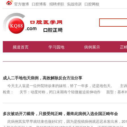
官方微博
口腔博客
招聘求职
实战培训
口腔网校
频道首页
学习园地
病例展示
正
成人二手地包天病例，高效解除反合方法分享
今天主人翁是一位外院转诊来的妹纸，矫了一年多，还是地包天。 主
检查： 关节：动度对称，闭口末期有个轻微被迫前伸动作 面型：基本
明显， 口内：全口上下方丝弓矫治器，15，25，34，44缺失，12，...
多次被劝开刀截骨，只接受纯正畸，最终此病例入选全国正畸年会
此病例其实早早就结束也做好幻灯，因为是投稿病例就迟迟未发出来，2017年4