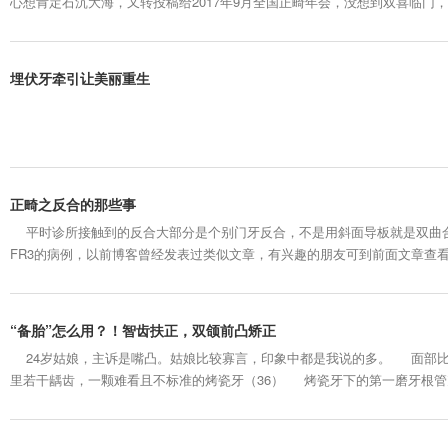
心想肯定石沉大海，又转投稿给2017年9月全国正畸年会，没想到双喜临门，
要上台做汇报，后宣布此病例进入年会全国前60强。 本期是位稀有的男
被告知正颌手术是唯一办法，患者家长得知手术的凶残...
埋伏牙牵引让美丽重生
正畸之反合的那些事
平时诊所接触到的反合大部分是个别门牙反合，不是用斜面导板就是双曲
FR3的病例，以前博客曾经发表过类似文章，有兴趣的朋友可到前面文章查
例正在治疗当中，等完成后会把完整病例推给大家欣赏指正。 1. 2. ...
“备胎”怎么用？！智齿扶正，双颌前凸矫正
24岁姑娘，主诉是嘴凸。姑娘比较寡言，印象中都是我说的多。 面部比
里若干龋齿，一颗难看且不标准的烤瓷牙（36） 烤瓷牙下的第一磨牙根管
中水平阻生，关节基本对称 头影测量 模型分析：几乎都是正...