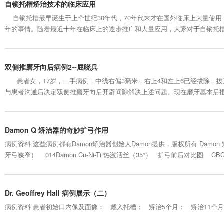
自锁托槽矫治技术的临床应用
自锁托槽最早诞生于上个世纪30年代，70年代末才在国外临床上大量使用
年的事情。随着最近十年在临床上的逐步推广和大量应用，大家对于自锁托
医师曾经有过或现在仍然持有一些关于自锁托槽的误区，丁鹏医师总结了自
经验，已与大家分享过自锁托槽矫治器的分类与特点、临床应用问题与对策等，
双侧推磨牙向后病例2--屈晓兵
患者女，17岁，二手病例，中线右偏3毫米，右上4和左上6已经拔除，拔
与患者沟通后决定双侧推磨牙向后开辟间隙解决上述问题。现在磨牙基本后推
多文章： 3次拔断根 阻生左下4拔除 ...
Damon Q 矫治器的奇妙扩弓作用
病例资料 这些病例都有Damon矫治器创始人Damon提供，版权所有 Damo
牙弓狭窄） .014Damon Cu-Ni-Ti 热激活丝（35°） 扩弓前后对比图 
后 2. Damon 轻力细丝矫治系统对尖牙严重唇向错位的矫治（15岁，尖
后说：牙列拥挤约8mm，右...
Dr. Geoffrey Hall 病例展示（二）
病例资料 患者初始口内像及面像： 戴入托槽： 矫治5个月： 矫治11个月