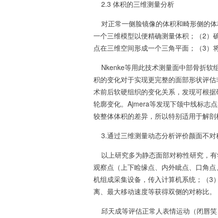
2.3 体积的三维测量分析
对正常一侧脸镜像的体积和畸形侧的体积
一个三维模型以便精确测量体积；（2）
点在三维空间形成一个三角平面；（3）
Nkenke等用此技术测量面中部骨折
积的变化对于实现更完整的面部形状评估
术前后软硬组织的变化关系，发现可根据
轮廓变化。Ajmera等发现下颌中线标
较整体体积的差异，所以特别适用于解剖
3.通过三维测量动态分析评价颜面不对
以上研究多为静态面部对称性研究，有学
观察点（上下睑缘点、内外眦点、口角点
机组成采集设备，传入计算机系统；（3
离、最大移动速度等获得双侧的对称比。
邱天成等评估正常人表情运动（闭唇笑