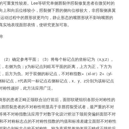
的可重复性较差。Lee等研究单侧唇裂伴腭裂修复患者在微笑时的
向上和向后位移较小，腭裂侧下唇的侧向位移较大，非腭裂侧鼻翼
体间运动过程中的唇形状更均匀，静止形态的嘴唇形状不影响嘴唇的
真实地表现面部表情，使研究更加可靠。
称
2）确定参考平面；（3）将每个标记点的坐标记为（x,y,z）。
正，右侧为负；y为标记点到眶耳平面的距离，上方为正，下方为
后方为负。对于双侧的标记点，不对称指数=（xl-xr）2+（yl-
点的左侧标记点，r代表同一标记点右侧标记点，x、y、z分别为该标记点
对称性越好，此方法应用广泛。
畸形的患者正畸正颌联合治疗前后，面部软硬组织各部分对称性的
研究得出唇腭裂患者的不对称性明显高于非唇腭裂受试者，最严重的不对
等将不对称指数法应用于对数字化设计矫治下颌前突偏斜面部不对
对称和不对称标志点的不对称性指数的均值和标准差建立面部不对称性
部和个别标志点的不对称性，较为直观简单地体现正畸或正颌前后