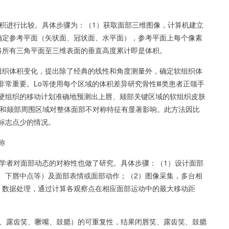
进行比较。具体步骤为：（1）获取面部三维图像，计算机建立
确定参考平面（矢状面、冠状面、水平面），参考平面上每个像素
将所有三角平面至三维表面的垂直高度累计即是体积。
软组织体积变化，提出除了经典的线性和角度测量外，确定软组织体
非常重要。Lo等使用每个区域的体积差异研究骨性Ⅲ类患者正颌手
硬组织的移动计划准确地预测出上唇、颏部关键区域的软组织皮肤
志点和颏部周围区域对整体面部不对称特征有显著影响。此方法因比
标志点少的情况。
称
者对面部动态的对称性也做了研究。具体步骤：（1）设计面部
、下唇中点等）及面部表情或面部动作；（2）图像采集，多台相
）数据处理，通过计算各观察点在相应面部运动中的最大移动距
、露齿笑、噘嘴、鼓腮）的可重复性，结果闭唇笑、露齿笑、鼓腮