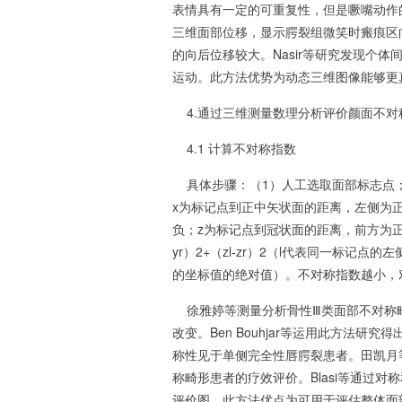
表情具有一定的可重复性，但是噘嘴动作
三维面部位移，显示腭裂组微笑时瘢痕区
的向后位移较大。Nasir等研究发现个
运动。此方法优势为动态三维图像能够更
4.通过三维测量数理分析评价颜面不对
4.1 计算不对称指数
具体步骤：（1）人工选取面部标志点；（
x为标记点到正中矢状面的距离，左侧为
负；z为标记点到冠状面的距离，前方为正，
yr）2+（zl-zr）2（l代表同一标记
的坐标值的绝对值）。不对称指数越小，
徐雅婷等测量分析骨性Ⅲ类面部不对称
改变。Ben Bouhjar等运用此方法
称性见于单侧完全性唇腭裂患者。田凯月
称畸形患者的疗效评价。Blasi等通过
评价图。此方法优点为可用于评估整体面