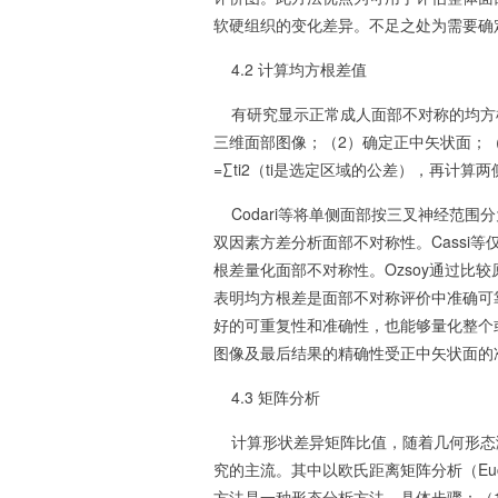
软硬组织的变化差异。不足之处为需要确
4.2 计算均方根差值
有研究显示正常成人面部不对称的均方根差
三维面部图像；（2）确定正中矢状面；
=∑ti2（ti是选定区域的公差），再计算
Codari等将单侧面部按三叉神经范围
双因素方差分析面部不对称性。Cassi
根差量化面部不对称性。Ozsoy通过比
表明均方根差是面部不对称评价中准确可
好的可重复性和准确性，也能够量化整个
图像及最后结果的精确性受正中矢状面的
4.3 矩阵分析
计算形状差异矩阵比值，随着几何形态
究的主流。其中以欧氏距离矩阵分析（Euclidean
方法是一种形态分析方法，具体步骤：（