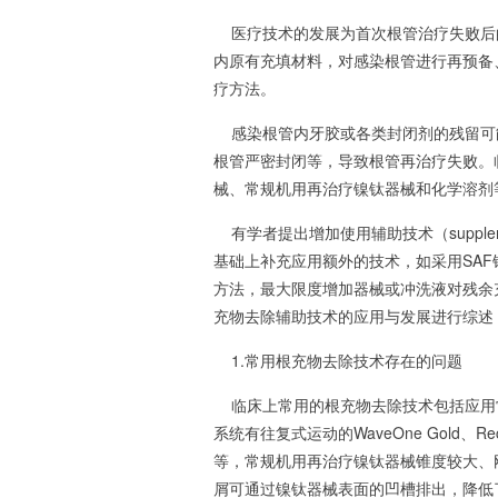
医疗技术的发展为首次根管治疗失败后
内原有充填材料，对感染根管进行再预备
疗方法。
感染根管内牙胶或各类封闭剂的残留可
根管严密封闭等，导致根管再治疗失败。
械、常规机用再治疗镍钛器械和化学溶剂
有学者提出增加使用辅助技术（suppleme
基础上补充应用额外的技术，如采用SAF
方法，最大限度增加器械或冲洗液对残余
充物去除辅助技术的应用与发展进行综述
1.常用根充物去除技术存在的问题
临床上常用的根充物去除技术包括应用
系统有往复式运动的WaveOne Gold、Recipro
等，常规机用再治疗镍钛器械锥度较大、
屑可通过镍钛器械表面的凹槽排出，降低