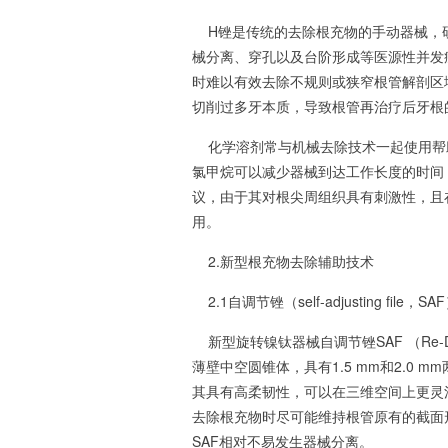
H锉是传统的去除根充物的手动器械，研
械分离、穿孔以及台阶形成等医源性并发
时难以有效去除不规则或狭窄根管解剖区
切削过多牙本质，导致根管再治疗后牙根
化学溶剂常与机械去除技术一起使用帮
氯甲烷可以减少器械到达工作长度的时间
议，由于其对根尖周组织具有刺激性，且
用。
2.新型根充物去除辅助技术
2.1自调节锉（self-adjusting file，SA
新型旋转镍钛器械自调节锉SAF （Re-D
薄壁中空圆锥体，具有1.5 mm和2.0
其具有高柔韧性，可以在三维空间上更灵
去除根充物时尽可能维持根管原有的截面
SAF相对不易发生器械分离。