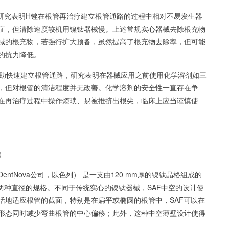
究表明H锉在根管再治疗建立根管通路的过程中相对不易发生器
症，但清除速度较机用镍钛器械慢。上述常规实心器械去除根充物
域的根充物，若强行扩大预备，虽然提高了根充物去除率，但可能
的抗力降低。
助快速建立根管通路，研究表明在器械应用之前使用化学溶剂如三
，但对根管的清洁程度并无改善。化学溶剂的安全性一直存在争
在再治疗过程中操作烦琐、易被推挤出根尖，临床上应当谨慎使
F）
entNova公司，以色列） 是一支由120 mm厚的镍钛晶格组成的
 mm两种直径的规格。不同于传统实心的镍钛器械，SAF中空的设计使
活地适应根管的截面，特别是在扁平或椭圆的根管中，SAF可以在
形态同时减少弯曲根管的中心偏移；此外，这种中空薄壁设计使得