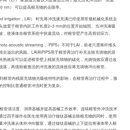
2 940 nm） 可以提高根充物的去除率。
ed irrigation，LAI） 时先将冲洗液充满已经使用常规机械化系统去
放置于根管内距工作长度2~3 mm的位置开始辐照。当冲洗液吸
波，使液体在根管系统中快速流动，对根管壁产生高剪切应力。
to-acoustic streaming， PIPS）不同于LAI，前者只需将纤维头
尖溢出的风险。LAI和PIPS用于根管再治疗补充去除充填物的原
光热效应可以促进根管壁上残留充填物的碳化，光烧蚀效应通过改
脱落，再借助被激活的冲洗液的流体效应将充填物冲出根管。
到根管内残留充填物光吸收特性的影响，在根管再治疗过程中，激
的控制比普通根管冲洗时更为复杂。
根管清洁度、润滑器械并提高器械工作效率。连续根管外冲洗技术
通过四手操作在医生使用再治疗镍钛器械去除根充物的同时，使用
量冲洗液从体外冲向髓室，通过镍钛器械的上下提拉将液体带入根