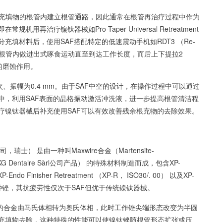
充填物的根管内建立根管通路，因此通常在根管再治疗过程中作为
再治疗镍钛器械如Pro-Taper Universal Retreatment
填材料后，使用SAF搭配特定的低速震动手机如RDT3 （Re-
理过的根管内做进出式啄食运动直至到达工作长度，而后上下提拉2
的磨蚀作用。
、振幅为0.4 mm。由于SAF中空的设计，在操作过程中可以通过
中，利用SAF表面的晶格振动激活冲洗液，进一步提高根管清洁程
疗镍钛器械后补充使用SAF可以有效改善残余根充物的去除效果。
l公司，瑞士） 是由一种叫Maxwire合金（Martensite-
x， 瑞士FKG Dentaire Sàrl公司产品） 的特殊材料制造而成，包含XP-
XP-Endo Finisher Retreatment （XP-R， ISO30/. 00） 以及XP-
01） 共3种锉，其抗疲劳性仅次于SAF但优于传统镍钛器械。
的合金由马氏体相转为奥氏体相，此时工作锉尖端形态改变为半圆
充填物去除，这种特殊的性能可以使镍钛锉随根管形态扩张或压