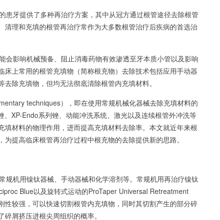
的患牙提供了多种再治疗方案，其中从冠方通过根管途径去除根管
、清理和充填的根管再治疗常作为大多数根管治疗后疾病的首选治
能会影响机械预备、阻止消毒药物有效渗透至牙本质小管以及影响
临床上常用的根管充填物（简称根充物）去除技术包括应用手动器
等去除充填物，但均无法彻底清除根管内充填材料。
ntary techniques），即在使用常规机械化器械去除充填材料的
锉、XP-Endo系列锉、动能冲洗系统、激光以及连续根管外冲洗等
充填材料的物理作用，进而提高充填材料去除率。本文就近年来根
，为提高临床根管再治疗过程中根充物的去除提供新的思路。
常规机用镍钛器械、手动器械和化学溶剂等。常规机用再治疗镍钛
c Blue以及旋转式运动的ProTaper Universal Retreatment
刚性较强，可以快速切割根管内充填物，同时其切割产生的部分碎
了碎屑挤压进根尖周组织的概率。