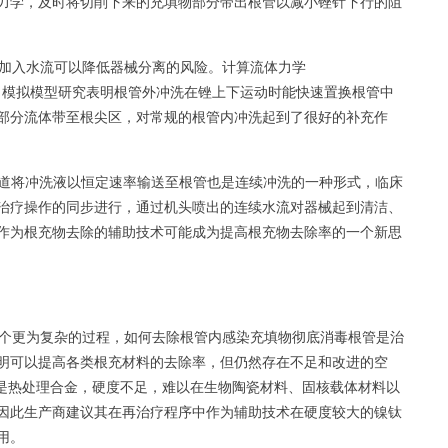
力学，及时将切削下来的充填物部分带出根管以减小锉针下行的阻
加入水流可以降低器械分离的风险。计算流体力学
amics，CFD） 模拟模型研究表明根管外冲洗在锉上下运动时能快速置换根管中
部分流体带至根尖区，对常规的根管内冲洗起到了很好的补充作
道将冲洗液以恒定速率输送至根管也是连续冲洗的一种形式，临床
治疗操作的同步进行，通过机头喷出的连续水流对器械起到清洁、
作为根充物去除的辅助技术可能成为提高根充物去除率的一个新思
个更为复杂的过程，如何去除根管内感染充填物彻底消毒根管是治
明可以提高各类根充材料的去除率，但仍然存在不足和改进的空
系列锉是热处理合金，硬度不足，难以在生物陶瓷材料、固核载体材料以
因此生产商建议其在再治疗程序中作为辅助技术在硬度较大的镍钛
用。