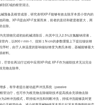
解剖区域的根管清洁。
的机械预备及根管成形，研究表明XP-F能够有效去除牙本质小管内的
他药物。XP-R是由XP-F发展而来，前者的直径和硬度都更大，两
助去除。
充填物完成初始机械清除后，向其中注入2.5%次氯酸钠溶液，
根管内，以800 r·min-1、扭矩１N·cm的参数缓慢上下提拉镍钛锉
程序时，由于人体温度的影响镍钛锉变为奥氏体相，器械能够最大
填材料。
表明，尽管在再治疗过程中应用XP-R或 XP-F作为辅助技术无法完全
根充物去除率。
，有学者提出被动超声冲洗系统（passive
I） 不仅可以用于根管治疗，也可作为根充物去除辅助技术提高残余充填物去除
，分为2种冲洗模式，即持续冲洗和间断冲洗，持续冲洗能够及时更
地位于根管中央，减少超声器械触碰牙本质引起牙本质微裂纹的产