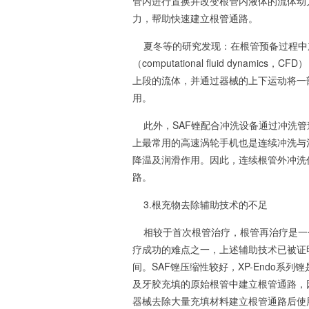
管内进行置换并改变根管内液体的流体动
力，帮助快速建立根管通路。
夏冬等的研究发现：在根管预备过程中
（computational fluid dyn
上段的流体，并通过器械的上下运动将一
用。
此外，SAF锉配合冲洗设备通过冲洗管
上最常用的高速涡轮手机也是连续冲洗与
降温及润滑作用。因此，连续根管外冲洗
路。
3.根充物去除辅助技术的不足
相较于首次根管治疗，根管再治疗是一
疗成功的难点之一，上述辅助技术已被证
间。SAF锉压缩性较好，XP-Endo
及牙胶充填的原始根管中建立根管通路，
器械去除大量充填材料建立根管通路后使