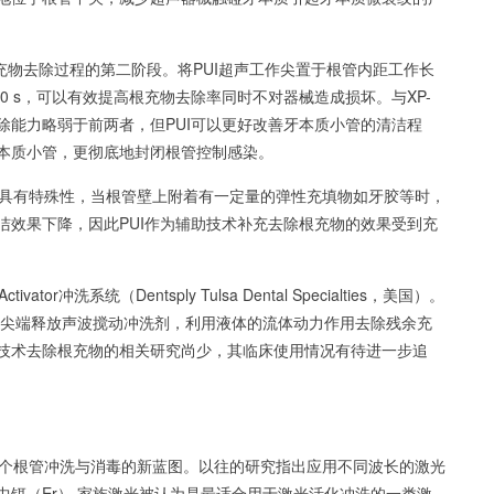
充物去除过程的第二阶段。将PUI超声工作尖置于根管内距工作长
液30 s，可以有效提高根充物去除率同时不对器械造成损坏。与XP-
去除能力略弱于前两者，但PUI可以更好改善牙本质小管的清洁程
本质小管，更彻底地封闭根管控制感染。
具有特殊性，当根管壁上附着有一定量的弹性充填物如牙胶等时，
洁效果下降，因此PUI作为辅助技术补充去除根充物的效果受到充
or冲洗系统（Dentsply Tulsa Dental Specialties，美国）。
柔性聚合物尖端释放声波搅动冲洗剂，利用液体的流体动力作用去除残余充
技术去除根充物的相关研究尚少，其临床使用情况有待进一步追
个根管冲洗与消毒的新蓝图。以往的研究指出应用不同波长的激光
中铒（Er） 家族激光被认为是最适合用于激光活化冲洗的一类激