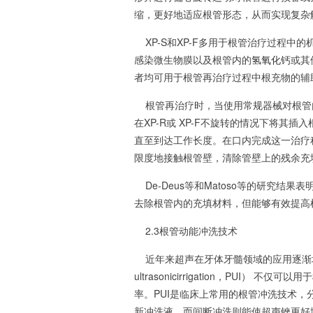
缩，更好地适应根管形态，从而实现复杂
XP-S和XP-F多用于根管治疗过程中
感染微生物膜以及根管内的
氢氧化钙
或其
者均可用于根管再治疗过程中根充物的辅
根管再治疗时，当使用常规器械对根管内
在XP-R或 XP-F不旋转的情况下将其插入
直至到达工作长度。在口内完成这一治疗
限度地接触根管壁，清除管壁上的残余充
De-Deus等和Matoso等的研究结果
去除根管内的充填材料，但能够有效提高
2.3根管动能冲洗技术
近年来超声在牙体牙髓领域的应用逐渐增多
ultrasonicirrigation，PU
率。PUI是临床上常用的根管冲洗技术
新冲洗液，而间断冲洗则能使超声锉更好