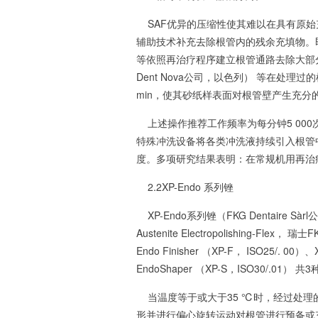
SAF优异的压缩性使其难以在具有原始
辅助技术补充去除根管内的残余充填物。即在常规机用
等依照再治疗程序建立根管通路去除大部分充
Dent Nova公司，以色列） 等在处
min，使其砂纸样表面对根管壁产生充分
上述操作推荐工作频率为每分钟5 000次
特殊冲洗设备将各类冲洗液持续引入根管
度。多项研究结果表明：在常规机用再治
2.2XP-Endo 系列锉
XP-Endo系列锉（FKG Dentaire Sàr
Austenite Electropolishing-Fle
Endo Finisher （XP-F， ISO25/. 00）、
EndoShaper （XP-S，ISO30/.
当温度等于或大于35 ℃时，经过处理
形并进行偏心旋转运动对根管进行预备或