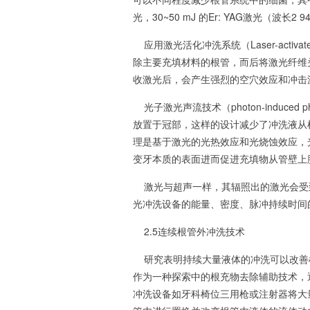
光，30~50 mJ 的Er: YAG激光（波长
应用激光活化冲洗系统（Laser-activat
除主要充填材料的根管，而后将激光纤维头
收激光后，会产生强烈的空穴效应和冲击
光子激光声流技术（photon-induced pho
放置于冠部，这样的设计减少了冲洗液从根
理是基于激光的光热效应和光烧蚀效应，
变牙本质的表面进而促进充填物从管壁上
激光与超声一样，其辐照出的激光会受
光冲洗设备的能量、密度、脉冲持续时间
2.5连续根管外冲洗技术
研究表明持续大量液体的冲洗可以改善
作为一种探索中的根充物去除辅助技术，
冲洗设备如牙科椅位三用枪或注射器将大