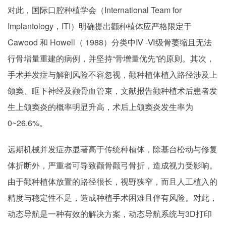
对此，国际口腔种植学会（International Team for
Implantology，ITI）明确提出颧种植体应严格限定于
Cawood 和 Howell（ 1988）分类中Ⅳ -Ⅵ级骨萎缩且无法
行骨增量重建的病例，并坚持“骨增量优先”的原则。其次，
手术并发症与解剖风险不容忽视，颧种植体植入路径涉及上
颌窦、眶下神经及颧骨血管束，文献报告颧种植术后患者发
生上颌窦炎的概率明显升高，术后上颌窦炎发生率为
0~26.6%。
远期机械并发症亦显著高于传统种植体，除基台松动与修复
体折断外，严重者可导致颧骨颧弓骨折，造成视力受影响。
由于颧种植体放置的路径很长，视野狭窄，而且人工植入的
精度与稳定性不足，造成种植手术困难且伴有风险。对此，
动态导航是一种有效的解决方案，动态导航系统与3D打印