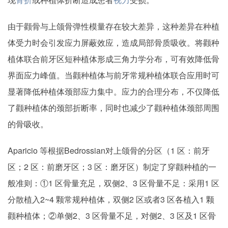
由于颧骨与上颌骨弹性模量存在较大差异，这种差异在种植
体受力时会引发应力屏蔽效应，造成局部骨质吸收。将颧种
植体联合前牙区短种植体形成三角力学分布，可有效降低骨
界面应力峰值。当颧种植体与前牙常规种植体联合应用时可
显著降低种植体颈部应力集中。应力的合理分布，不仅降低
了颧种植体的颈部折断率，同时也减少了颧种植体颈部周围
的骨吸收。
Aparicio 等根据Bedrossian对上颌骨的分区（1 区：前牙
区；2 区：前磨牙区；3 区：磨牙区）制定了穿颧种植的一
般准则：①1 区骨量充足，双侧2、3 区骨量不足：采用1 区
分散植入2~4 颗常规种植体，双侧2 区或者3 区各植入1 颗
颧种植体；②单侧2、3 区骨量不足，对侧2、3 区及1 区骨