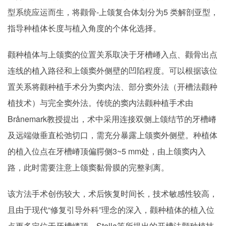
型系统应运而生，将颧骨-上颌复合体划分为5 类解剖亚型，
指导种植体长度与植入角度的个体化选择。
颧种植体与上颌窦的位置关系取决于牙槽嵴入点、颧骨出点
连线的植入路径和上颌窦外侧壁的凹陷程度。可以根据该位
置关系将颧种植手术分为窦内法、部分窦外法（开槽法颧种
植技术）与完全窦外法。传统的窦内法颧种植手术由
Brånemark教授提出，术中采用连接双侧上颌结节的牙槽嵴
及远端做垂直松弛切口，需充分暴露上颌窦外侧壁。种植体
的植入位点在牙槽嵴顶偏腭侧3~5 mm处，由上颌窦内入
路，此时需要注意上颌窦黏骨膜的完整剥离。
该方法手术创伤较大，术后恢复时间长，技术敏感性较高，
且由于现代“修复引导外科”理念的深入，颧种植体的植入位
点更多定位于牙槽嵴顶。Stella等所提出的开槽法颧种植技