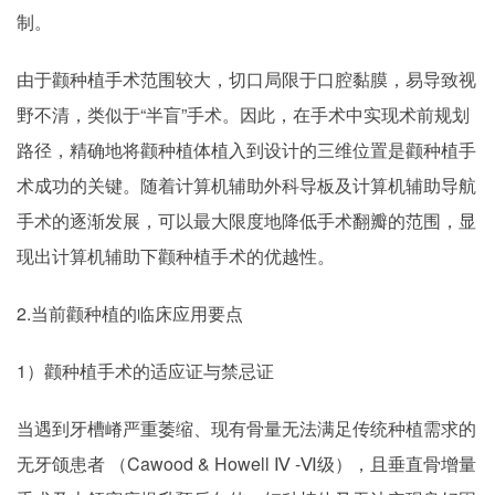
制。
由于颧种植手术范围较大，切口局限于口腔黏膜，易导致视
野不清，类似于“半盲”手术。因此，在手术中实现术前规划
路径，精确地将颧种植体植入到设计的三维位置是颧种植手
术成功的关键。随着计算机辅助外科导板及计算机辅助导航
手术的逐渐发展，可以最大限度地降低手术翻瓣的范围，显
现出计算机辅助下颧种植手术的优越性。
2.当前颧种植的临床应用要点
1）颧种植手术的适应证与禁忌证
当遇到牙槽嵴严重萎缩、现有骨量无法满足传统种植需求的
无牙颌患者 （Cawood & Howell Ⅳ -Ⅵ级），且垂直骨增量