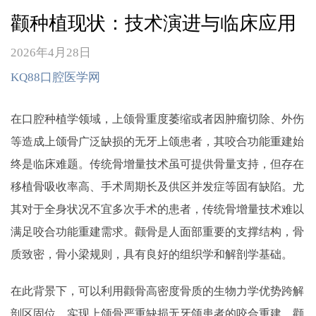
颧种植现状：技术演进与临床应用
2026年4月28日
KQ88口腔医学网
在口腔种植学领域，上颌骨重度萎缩或者因肿瘤切除、外伤
等造成上颌骨广泛缺损的无牙上颌患者，其咬合功能重建始
终是临床难题。传统骨增量技术虽可提供骨量支持，但存在
移植骨吸收率高、手术周期长及供区并发症等固有缺陷。尤
其对于全身状况不宜多次手术的患者，传统骨增量技术难以
满足咬合功能重建需求。颧骨是人面部重要的支撑结构，骨
质致密，骨小梁规则，具有良好的组织学和解剖学基础。
在此背景下，可以利用颧骨高密度骨质的生物力学优势跨解
剖区固位，实现上颌骨严重缺损无牙颌患者的咬合重建。颧