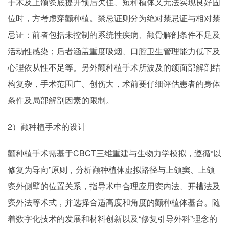
手术及上颌窦底提升预后欠佳、短种植体又无法实现良好固
位时，方考虑穿颧种植。禁忌证则分为绝对禁忌证与相对禁
忌证：前者包括未控制的系统性疾病、颧骨解剖条件不足及
活动性感染；后者涵盖重度吸烟、口腔卫生管理能力低下及
心理依从性不足等。另外颧种植手术所波及的颌面部解剖结
构复杂，手术范围广、创伤大，术前要仔细评估患者的身体
条件及局部解剖因素的限制。
2）颧种植手术的设计
颧种植手术需基于CBCT三维重建与生物力学模拟，遵循“以
修复为导向”原则，分析颧种植体虚拟路径与上颌窦、上颌
窦外侧壁的位置关系，指导术中合理应用窦内法、开槽法及
窦外法等术式，并选择合适高度和角度的颧种植体基台。随
着数字化技术的发展和材料创新以及“修复引导外科”理念的