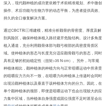
深入，现代颧种植的成功更依赖于术前精准规划、术中微创
操作、术后功能与生物力学的动态平衡，为患者提供高效、
持久的全口修复解决方案。
通过CBCT和三维建模，精准分析颧骨的骨密度、厚度及解
剖风险区，确保种植体植入路径避开危险结构。设计多角度
植入通道，充分利用颧骨体部与颧弓根部的高密度骨质区
域。使种植体的形态与长度充分适应颧骨颧弓的形态，同时
具有足够的初始稳定性（扭矩>35 N·cm）。另外，与常规
种植体相比，颧种植体的种植方向与正常咀嚼运动中所承受
的咀嚼应力方向不一致，在咀嚼力向种植体上传递时会同时
出现沿颧种植体以及垂直于该种植体方向的分力。因此，在
单个颧种植体的颈部，即便是咀嚼运动下也会出现较大的应
力集中区域，当种植体自身强度或固位强度不足时甚至会出
现
骨折
或种植体折断造成患者
视力
受损。