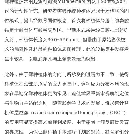
颧种植技术的起源可追溯至Brånemark 团队于20 世纪90 年
代的开创性研究。研究者突破传统种植体局限于牙槽嵴的固
位模式，提出经颧骨固位概念，首次将种植体跨越上颌窦腔
锚定于颧骨体与颧弓交界区。早期术式采用经口腔- 上颌窦
入路，种植体长度为30.0~52.5 mm。但是由于原始影像技
术的局限性及粗糙的种植体表面处理，此阶段临床并发症发
生率较高，以眶底穿孔与上颌窦炎最为突出。
此外，由于颧种植体的方向与所承受的咀嚼力不一致，使得
种植体在颈部所承受的应力更集中，这种应力分布不均的现
象在早期穿颧种植体更为常见，迫使学界重新审视解剖定位
与生物力学适配原则。随着影像学技术的发展，锥形束计算
机体层成像（cone beam computed tomography，CBCT）
的应用可显著提高术前规划精度。由于患者上颌及颧骨发育
的异质性，为保证颧种植手术治疗计划的规范，颧骨解剖分