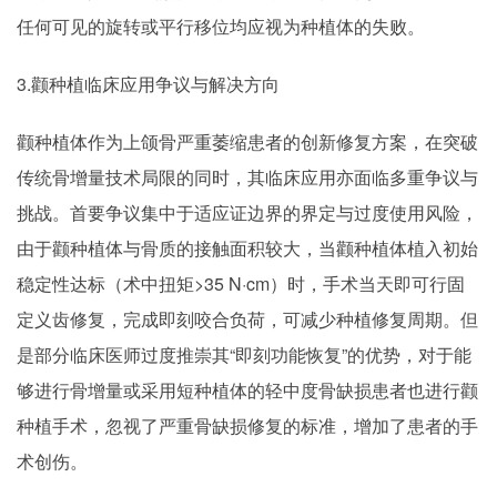
任何可见的旋转或平行移位均应视为种植体的失败。
3.颧种植临床应用争议与解决方向
颧种植体作为上颌骨严重萎缩患者的创新修复方案，在突破
传统骨增量技术局限的同时，其临床应用亦面临多重争议与
挑战。首要争议集中于适应证边界的界定与过度使用风险，
由于颧种植体与骨质的接触面积较大，当颧种植体植入初始
稳定性达标（术中扭矩>35 N·cm）时，手术当天即可行固
定义齿修复，完成即刻咬合负荷，可减少种植修复周期。但
是部分临床医师过度推崇其“即刻功能恢复”的优势，对于能
够进行骨增量或采用短种植体的轻中度骨缺损患者也进行颧
种植手术，忽视了严重骨缺损修复的标准，增加了患者的手
术创伤。