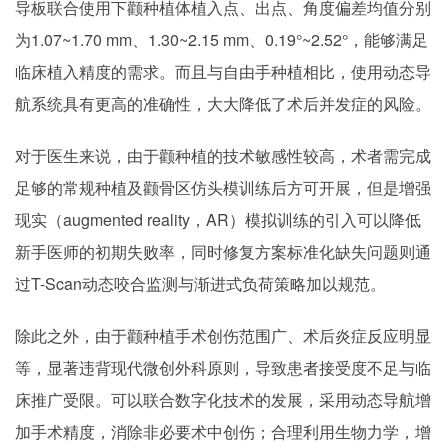
导板联合使用下颧种植体植入点、出点、角度偏差均值分别
为1.07~1.70 mm、1.30~2.15 mm、0.19°~2.52°，能够满足
临床植入精度的需求。而且与自由手种植相比，使用动态导
航系统具有更高的准确性，大大降低了术后并发症的风险。
对于医生来说，由于颧种植的技术敏感性较高，术者需完成
足够的常规种植及颧骨区仿头模训练后方可开展，但是增强
现实（augmented reality，AR）模拟训练的引入可以降低
新手医师的初期失败率，同时修复方案标准化缺失问题则通
过T-Scan动态咬合监测与渐进式负荷策略加以规范。
除此之外，由于颧种植手术创伤范围广、术后炎症反应明显
等，显著违背现代微创外科原则，导致患者接受度不足与临
床推广受限。可以联合数字化技术的发展，采用动态导航增
加手术精度，消除非必要术中创伤；合理利用生物力学，增