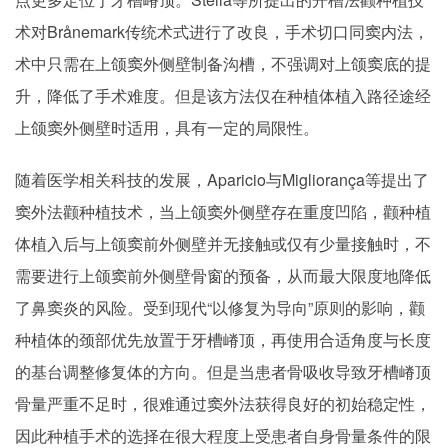
术对Brånemark传统术式进行了改良，手术切口同窦内法，
术中只需在上颌窦外侧壁制备沟槽，不强调对上颌窦底的提
升，降低了手术难度。但是该方法仅在种植体植入路径途经
上颌窦外侧壁时适用，具有一定的局限性。
随着医学相关科技的发展，Aparicio与Migliorança等提出了
窦外法颧种植技术，当上颌窦外侧壁存在重度凹陷，颧种植
体植入后与上颌窦前外侧壁并无接触或仅有少量接触时，不
需要进行上颌窦前外侧壁骨窗的预备，从而最大限度地降低
了鼻窦炎的风险。受到现代“以修复为导向”原则的影响，颧
种植体的颈部优先放置于牙槽嵴顶，再使用合适角度与长度
的基台调整修复体的方向。但是当患者骨吸收导致牙槽嵴顶
骨量严重不足时，很难通过窦外法获得良好的初始稳定性，
因此种植手术的选择在很大程度上受患者自身骨量条件的限