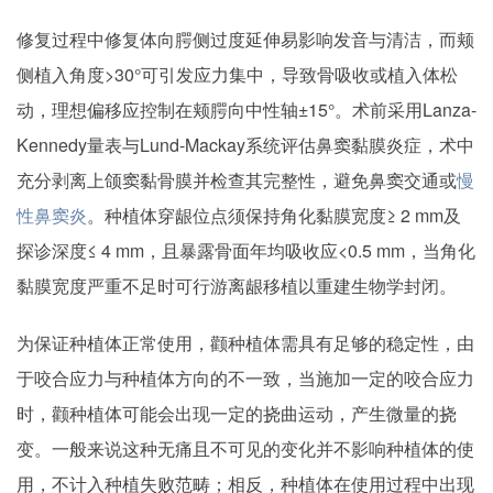
修复过程中修复体向腭侧过度延伸易影响发音与清洁，而颊
侧植入角度>30°可引发应力集中，导致骨吸收或植入体松
动，理想偏移应控制在颊腭向中性轴±15°。术前采用Lanza-
Kennedy量表与Lund-Mackay系统评估鼻窦黏膜炎症，术中
充分剥离上颌窦黏骨膜并检查其完整性，避免鼻窦交通或
慢
性鼻窦炎
。种植体穿龈位点须保持角化黏膜宽度≥ 2 mm及
探诊深度≤ 4 mm，且暴露骨面年均吸收应<0.5 mm，当角化
黏膜宽度严重不足时可行游离龈移植以重建生物学封闭。
为保证种植体正常使用，颧种植体需具有足够的稳定性，由
于咬合应力与种植体方向的不一致，当施加一定的咬合应力
时，颧种植体可能会出现一定的挠曲运动，产生微量的挠
变。一般来说这种无痛且不可见的变化并不影响种植体的使
用，不计入种植失败范畴；相反，种植体在使用过程中出现