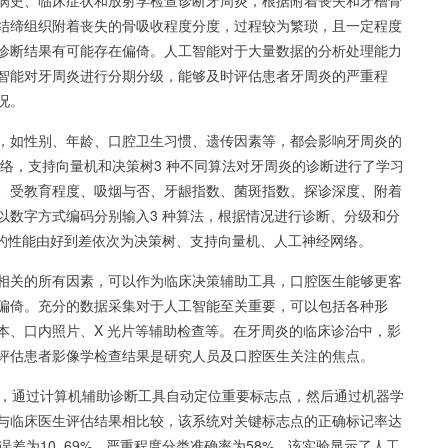
病史、临床症状和放射学检查诊断牙周炎，根据附着丧失和牙槽骨
结缔组织附着丧失的骨吸收程度分度，过程较为繁琐，且一定程度
诊断结果有可能存在偏倚。人工智能对于大量数据的分析处理能力
智能对牙周炎进行分期分级，能够及时评估患者牙周炎的严重程
况。
，如性别、年龄、口腔卫生习惯、遗传因素等，都会影响牙周炎的
经网络，支持向量机和决策树3 种不同算法对牙周炎的诊断进行了学习
、受教育程度、吸烟与否、牙龈指数、菌斑指数、探诊深度、附着
以数字方式编码分别输入3 种算法，根据情况进行诊断、分级和分
炎的性能由好到差依次为决策树、支持向量机、人工神经网络。
相关的所有因素，可以作为临床决策辅助工具，口腔医生能够更客
偏倚。充分的数据采集对于人工智能至关重要，可以包括各种形
本、口内照片、X 光片等辅助检查等。在牙周炎的临床诊治中，影
评估患者影像学检查结果是研究人员及口腔医生关注的焦点。
程度，通过计算机辅助诊断工具自动定位重要标志点，然后通过机器学
与临床医生评估结果相比较，该系统对关键标志点的正确标记率达
误差为10. 69%，严重程度分类准确率为58%。该实验显示了人工