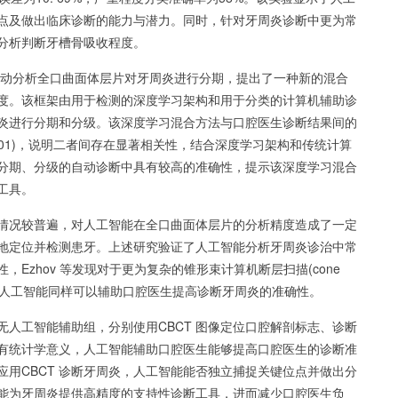
点及做出临床诊断的能力与潜力。同时，针对牙周炎诊断中更为常
分析判断牙槽骨吸收程度。
法自动分析全口曲面体层片对牙周炎进行分期，提出了一种新的混合
度。该框架由用于检测的深度学习架构和用于分类的计算机辅助诊
炎进行分期和分级。该深度学习混合方法与口腔医生诊断结果间的
(P<0. 01)，说明二者间存在显著相关性，结合深度学习架构和传统计算
分期、分级的自动诊断中具有较高的准确性，提示该深度学习混合
工具。
情况较普遍，对人工智能在全口曲面体层片的分析精度造成了一定
地定位并检测患牙。上述研究验证了人工智能分析牙周炎诊治中常
Ezhov 等发现对于更为复杂的锥形束计算机断层扫描(cone
y，CBCT)，人工智能同样可以辅助口腔医生提高诊断牙周炎的准确性。
人工智能辅助组，分别使用CBCT 图像定位口腔解剖标志、诊断
有统计学意义，人工智能辅助口腔医生能够提高口腔医生的诊断准
用CBCT 诊断牙周炎，人工智能能否独立捕捉关键位点并做出分
能为牙周炎提供高精度的支持性诊断工具，进而减少口腔医生负