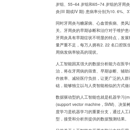
岁组、55~64 岁组和65~74 岁组的牙周炎
炎(III 期或IV 期) 患病率分别为10. 
同时牙周炎与
糖尿病
、
心血管疾病
、类风
关。牙周炎的早期诊断和治疗对于维护患
牙周炎具有早期症状不明显的特点，发展
量严重不足，每万人拥有2. 22 名口
周病发病率较高的现状。
人工智能因其强大的数据分析能力在医学
治，将在牙周病的筛查、早期诊断、辅助
作效率、减轻医疗负担，让更广泛的人群获益。人工智能
础，能够独立以与人类智能相似的方式做
数据驱动型的人工智能也就是机器学习(mach
(support vector machine，SVM)、决
度学习是机器学习的重要分支，通过人工神经网络(a
型，接受和分析所提供的数据预测结果。