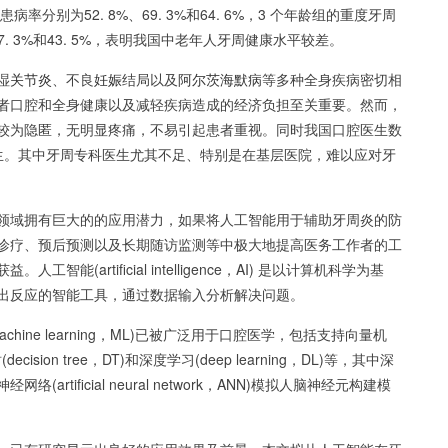
患病率分别为52. 8%、69. 3%和64. 6%，3 个年龄组的重度牙周
6%、37. 3%和43. 5%，表明我国中老年人牙周健康水平较差。
湿
关节炎
、不良
妊娠
结局以及
阿尔茨海默病
等多种全身疾病密切相
者口腔和全身健康以及减轻疾病造成的经济负担至关重要。然而，
较为隐匿，无明显疼痛，不易引起患者重视。同时我国口腔医生数
腔医生。其中牙周专科医生尤其不足、特别是在基层医院，难以应对牙
领域拥有巨大的的应用潜力，如果将人工智能用于辅助牙周炎的防
诊疗、预后预测以及长期随访监测等中极大地提高医务工作者的工
(artificial intelligence，AI) 是以计算机科学为基
出反应的智能工具，通过数据输入分析解决问题。
ine learning，ML)已被广泛用于口腔医学，包括支持向量机
策树(decision tree，DT)和深度学习(deep learning，DL)等，其中深
rtificial neural network，ANN)模拟人脑神经元构建模