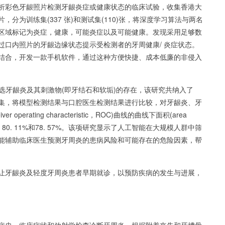
析彩色牙龈照片检测牙龈炎症或健康状态的临床试验，收集香港大
，分为训练集(337 张)和测试集(110)张，将深度学习算法与两名
区域标记为炎症，健康，可能炎症以及可能健康。发现采用足够数
过口内照片的牙龈边缘状态提示受检测者的牙周健康/ 炎症状态。
结合，开发一款手机软件，通过这种方便快捷、成本低廉的非侵入
筛选牙龈炎及其刺激物(即牙结石和软垢)的存在，该研究共纳入了
试集，将模型检测结果与口腔医生检测结果进行比较，对牙龈炎、牙
perating characteristic，ROC)曲线的曲线下面积(area
. 11%、80. 11%和78. 57%。该项研究显示了人工智能在大规模人群中筛
能辅助临床医生预测牙周炎的患病风险和可能存在的危险因素，帮
让牙龈炎及轻度牙周炎患者早期就诊，以预防疾病的发生与进展，