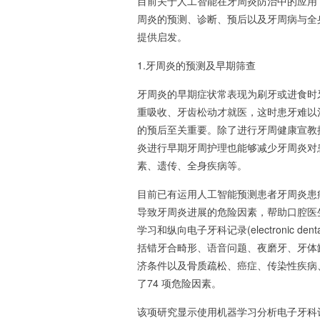
目前关于人工智能在牙周炎防治中的应用
周炎的预测、诊断、预后以及牙周病与全
提供启发。
1.牙周炎的预测及早期筛查
牙周炎的早期症状常表现为刷牙或进食时
重吸收、牙齿松动才就医，这时患牙难以
的预后至关重要。除了进行牙周健康宣教
炎进行早期牙周护理也能够减少牙周炎对
素、遗传、全身疾病等。
目前已有运用人工智能预测患者牙周炎患
导致牙周炎进展的危险因素，帮助口腔医生
学习和纵向电子牙科记录(electronic d
括错牙合畸形、语音问题、夜磨牙、牙体
济条件以及
骨质疏松
、癌症、传染性疾病
了74 项危险因素。
该项研究显示使用机器学习分析电子牙科