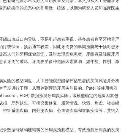
，已有研究显示出良好的应用效果及前景，本文拟从人工智能在牙
身系统疾病的关系中的作用做一综述，以期为研究人员和临床医生
牙龈出血或口内异味，不易引起患者重视，很多患者直至牙槽骨严
治疗或保留，预后通常较差，因此牙周炎的早期预防与干预对患牙
提高人们的牙周保健意识，及时发现高危患者、牙龈炎及轻度牙周
患者牙周的破坏。牙周炎受多种危险因素影响，如年龄、性别、激
病风险的模型问世，人工智能模型能够评估患者的疾病风险并分析
早期进行干预，从而达到预防牙周炎的目的。Patel 等使用机器
ental record，EDR) 数据预测牙周炎风险，该模型确定的危险因素包
缺损、牙列缺失、可摘义齿修复、服药情况、饮酒、焦虑、社会经
、神经系统疾病、内分泌疾病、心血管疾病和胃肠疾病等，共纳入
记录数据能够构建精确的牙周炎预测模型，有效预测牙周炎的发病