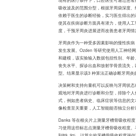
现有的医疗条件下，口腔医生可通过患者
吸收波及的范围分型，根据牙周袋深度、
依赖于医生的诊断经验，实习医生得出的
使其在疾病诊断方面具有潜力，使用人工
度，干预牙周炎进展进而改善患者牙周情
牙周炎作为一种受多因素影响的慢性疾病
发生发展。Ozden 等研究使用人工神
和建模，该实验输入数据包括性别、年龄
丧失水平、探诊出血和放射学骨质流失，
型。结果显示该3 种算法正确诊断牙周
决策树和支持向量机可以反映与牙周状态
观地对牙周炎进行诊断和分型，排除个人
式，例如患者病史、临床症状等信息的文
像检查至关重要，人工智能能否独立分析
Danks 等在根尖片上测量牙槽骨吸收
习使用这些标志点测量牙槽骨吸收程度。
到89. 9%，计算出的牙槽骨吸收程度评估