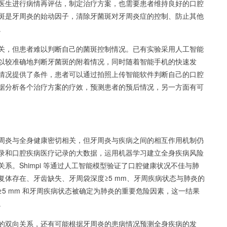
医生进行病情再评估，制定治疗方案，也需要患者维持良好的口腔
斑是牙周炎的始动因子，清除牙菌斑对牙周炎症的控制、防止其他
。
关，但患者难以判断自己的菌斑控制情况。已有实验采用人工智能
以较准确地判断牙菌斑的附着情况，同时随着智能手机的快速发
情况提供了条件，患者可以通过拍照上传智能软件判断自己的口腔
据分析各个治疗方案的疗效，预测患者的预后情况，另一方面有可
周炎与全身健康密切相关，但牙周炎与疾病之间的相互作用机制仍
录和口腔疾病医疗记录的大数据，运用机器学习建立全身疾病风险
系。Shimpi 等通过人工智能模型验证了口腔健康状况不佳与
肺
复体存在、牙齿缺失、牙周袋深度≥5 mm、牙周疾病状态与肺炎的
5 mm 和牙周疾病状态被确定为肺炎的重要危险因素，这一结果
。
的双向关系，还有可能根据牙周炎的患病情况预测全身疾病的发