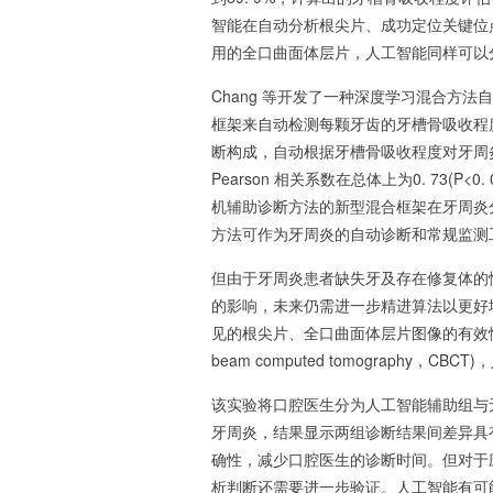
智能在自动分析根尖片、成功定位关键位
用的全口曲面体层片，人工智能同样可以
Chang 等开发了一种深度学习混合方
框架来自动检测每颗牙齿的牙槽骨吸收程
断构成，自动根据牙槽骨吸收程度对牙周
Pearson 相关系数在总体上为0. 73
机辅助诊断方法的新型混合框架在牙周炎
方法可作为牙周炎的自动诊断和常规监测
但由于牙周炎患者缺失牙及存在修复体的
的影响，未来仍需进一步精进算法以更好
见的根尖片、全口曲面体层片图像的有效性，
beam computed tomograph
该实验将口腔医生分为人工智能辅助组与无
牙周炎，结果显示两组诊断结果间差异具
确性，减少口腔医生的诊断时间。但对于应
析判断还需要进一步验证。人工智能有可