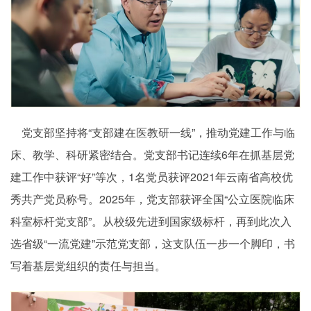
党支部坚持将“支部建在医教研一线”，推动党建工作与临
床、教学、科研紧密结合。党支部书记连续6年在抓基层党
建工作中获评“好”等次，1名党员获评2021年云南省高校优
秀共产党员称号。2025年，党支部获评全国“公立医院临床
科室标杆党支部”。从校级先进到国家级标杆，再到此次入
选省级“一流党建”示范党支部，这支队伍一步一个脚印，书
写着基层党组织的责任与担当。