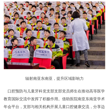
辐射南亚东南亚，提升区域影响力
口腔预防与儿童牙科党支部支部党员师生在推动高等医学
教育国际交流中发挥了积极作用。借助医院南亚东南亚学术
年会平台，支部与相关机构开展儿童口腔健康交流，分享边