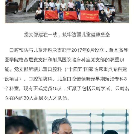
党支部建在一线，筑牢边疆儿童健康堡垒
口腔预防与儿童牙科党支部于2017年8月设立，兼具高等
医学院校基层党支部和附属医院临床科室党支部的双重职
能。党支部所辖儿童口腔科（“十四五”国家临床重点专科建
设项目）、口腔预防科、儿童口腔错颌畸形早期矫治专科3
个科室。现有正式党员15人，汇聚了包括云岭学者、云岭名
医在内的30人高层次人才队伍。